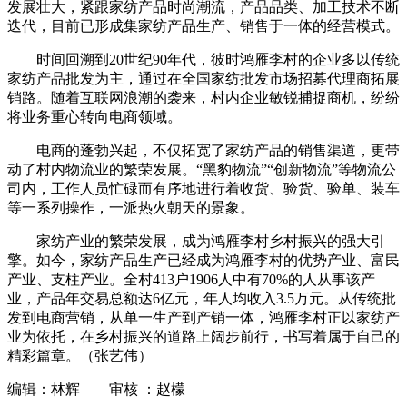
发展壮大，紧跟家纺产品时尚潮流，产品品类、加工技术不断
迭代，目前已形成集家纺产品生产、销售于一体的经营模式。
时间回溯到20世纪90年代，彼时鸿雁李村的企业多以传统
家纺产品批发为主，通过在全国家纺批发市场招募代理商拓展
销路。随着互联网浪潮的袭来，村内企业敏锐捕捉商机，纷纷
将业务重心转向电商领域。
电商的蓬勃兴起，不仅拓宽了家纺产品的销售渠道，更带
动了村内物流业的繁荣发展。“黑豹物流”“创新物流”等物流公
司内，工作人员忙碌而有序地进行着收货、验货、验单、装车
等一系列操作，一派热火朝天的景象。
家纺产业的繁荣发展，成为鸿雁李村乡村振兴的强大引
擎。
如今，家纺产品生产已经成为鸿雁李村的优势产业、富民
产业、支柱产业。全村413户1906人中有70%的人从事该产
业，产品年交易总额达6亿元，年人均收入3.5万元。从传统批
发到电商营销，从单一生产到产销一体，鸿雁李村正以家纺产
业为依托，在乡村振兴的道路上阔步前行，书写着属于自己的
精彩篇章。（张艺伟）
编辑：林辉 审核 ：赵檬