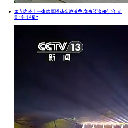
焦点访谈丨一张球票撬动全城消费 赛事经济如何将“流
量”变“增量”