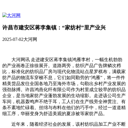
许昌市建安区蒋李集镇：“家纺村”里产业兴
2025-07-02
大河网
大河网讯 走进建安区蒋李集镇鸿雁李村，一幅生机勃勃
的产业画卷正徐徐展开。道路两旁，纺织产品广告牌鳞次栉
比，标准化的纺织品厂房与现代化物流站点星罗棋布，满载家
纺产品的物流车穿梭不息，它们如同勤劳的“鸿雁”，将一件件
精美货品发往全国各地乃至海外市场，勾勒出乡村产业发展的
强劲脉搏。许昌鸿燕化纤有限公司作为村里成立较早的纺织品
企业，是当地家纺产业蓬勃发展的生动缩影。走进该公司生产
车间，机器轰鸣声不绝于耳，工人们在生产线旁全神贯注、有
条不紊地忙碌着。丝绵与布料在他们的巧手中，经过一道道精
细工序，华丽变身为舒适美观的夏凉被等家纺产品。
近年来，随着经济社会的发展，该村纺织品加工产业不断