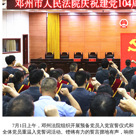
7月1日上午，邓州法院组织开展预备党员入党宣誓仪式和
全体党员重温入党誓词活动。铿锵有力的誓言掷地有声，响彻