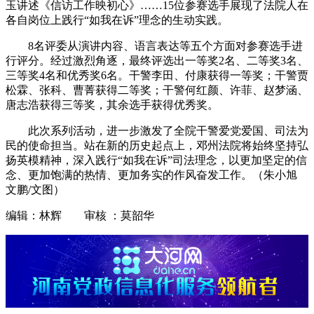
玉讲述《信访工作映初心》……15位参赛选手展现了法院人在
各自岗位上践行“如我在诉”理念的生动实践。
8名评委从演讲内容、语言表达等五个方面对参赛选手进
行评分。经过激烈角逐，最终评选出一等奖2名、二等奖3名、
三等奖4名和优秀奖6名。干警李田、付康获得一等奖；干警贾
松霖、张科、曹菁获得二等奖；干警何红颜、许菲、赵梦涵、
唐志浩获得三等奖，其余选手获得优秀奖。
此次系列活动，进一步激发了全院干警爱党爱国、司法为
民的使命担当。站在新的历史起点上，邓州法院将始终坚持弘
扬英模精神，深入践行“如我在诉”司法理念，以更加坚定的信
念、更加饱满的热情、更加务实的作风奋发工作。（朱小旭
文鹏/文图）
编辑：林辉 审核 ：莫韶华