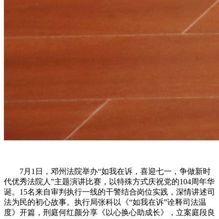
7月1日，邓州法院举办“如我在诉，喜迎七一，争做新时
代优秀法院人”主题演讲比赛，以特殊方式庆祝党的104周年华
诞。15名来自审判执行一线的干警结合岗位实践，深情讲述司
法为民的初心故事。执行局张科以《“如我在诉”诠释司法温
度》开篇，刑庭何红颜分享《以心换心助成长》，立案庭段良