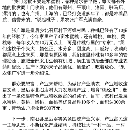
“我们这批主要是水蜜桃，品种是水密早艳，每天都有外
地的批发商上门收购，他们有郑州、平顶山、洛阳、驻马店、
漯河的，也有广州、上海的，已经打交道多年了，都是冲着品
质、信誉来的。”说起桃子，果农张广军充满自豪。
张广军是皇后乡北召店村下河组村民，种桃已经有了10多
年的经验了，今年家里种了4亩水蜜桃，还有蟠桃、血桃、黄
桃等，每年收入在10万元以上，可是种桃行里的“专家”。“我
们这桃子个头大、颜色正、水分多、甜度高、口感好，收购商
都愿意上这来买，那是有原因地，我们这里种桃有10多年的管
理经验，施肥全部采用生物有机肥，病虫害防治全部由专业农
药师配比，生产下来的果子品质优、质量好，吃着放心。”果
农张广军进一步介绍说。
群众要想富，产业来帮助。为做好产业助农、产业增收这
篇文章，皇后乡北召店村大力发展桃产业，培育“桃经济”，走
出了一条依靠特色产业增收致富的好路子。目前，该村已发展
水蜜桃、黄桃、蟠桃、血桃等优良品种10多个，面积达300余
亩，带动农户增收近500万元。
下一步，南召县皇后乡将紧紧围绕产业兴乡、产业富民这
一主导思想，不断优化产业结构，持续壮大“一村一品、一村