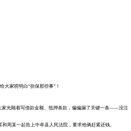
给大家唠明白“担保那些事”！
但大家光顾着写借款金额、抵押条款，偏偏漏了关键一条——没注
某和周某一起告上中牟县人民法院，要求他俩赶紧还钱。