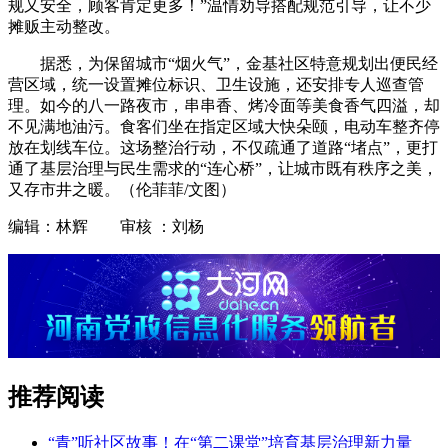
规又安全，顾客肯定更多！”温情劝导搭配规范引导，让不少
摊贩主动整改。
据悉，为保留城市“烟火气”，金基社区特意规划出便民经
营区域，统一设置摊位标识、卫生设施，还安排专人巡查管
理。如今的八一路夜市，串串香、烤冷面等美食香气四溢，却
不见满地油污。食客们坐在指定区域大快朵颐，电动车整齐停
放在划线车位。这场整治行动，不仅疏通了道路“堵点”，更打
通了基层治理与民生需求的“连心桥”，让城市既有秩序之美，
又存市井之暖。（伦菲菲/文图）
编辑：林辉 审核 ：刘杨
推荐阅读
“青”听社区故事！在“第二课堂”培育基层治理新力量