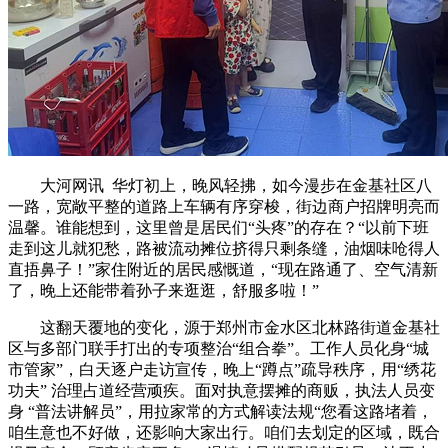
大河网讯 华灯初上，晚风轻拂，如今漫步在金基社区八
一路，宽敞平整的道路上车辆有序穿梭，街边商户招牌明亮而
温馨。谁能想到，这里曾是居民们“头疼”的存在？“以前下班
走到这儿就犯愁，路被流动摊位挤得只剩条缝，油烟味呛得人
直捂鼻子！”家住附近的居民感慨道，“现在路通了、空气清新
了，晚上还能带着孙子来逛逛，舒服多啦！”
这翻天覆地的变化，源于郑州市金水区北林路街道金基社
区与多部门联手打出的专项整治“组合拳”。工作人员化身“城
市管家”，白天逐户走访宣传，晚上“蹲点”疏导秩序，用“绣花
功夫” 治理占道经营顽疾。面对执意摆摊的商贩，执法人员变
身 “普法讲解员”，用拉家常的方式解读法规“您看这路堵着，
咱生意也不好做，还影响大家出行。咱们去划定的区域，既合