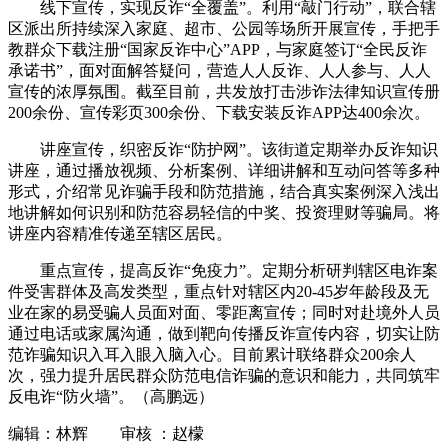
线下宣传，实现反诈“全覆盖”。利用“敲门行动”，联合辖
区派出所持续深入家庭、超市、公园等场所开展宣传，手把手
教群众下载注册“国家反诈中心”APP，与家庭签订“全民反诈
承诺书”，面对面解答疑问，营造人人反诈、人人参与、人人
宣传的浓厚氛围。截至目前，共发放打击涉诈法律知识宣传册
200余份、宣传彩页300余份、下载安装反诈APP达400余次。
讲座宣传，织密反诈“防护网”。该街道定期举办反诈知识
讲座，通过播放视频、分析案例、详细讲解和互动问答等多种
形式，介绍常见诈骗手段和防范措施，结合真实案例深入浅出
地讲解如何识别和防范容易轻信的中奖、投资理财等骗局。将
讲座内容精准传递至辖区居民。
重点宣传，提高反诈“免疫力”。定期分析研判辖区电诈案
件受害群体及高发类型，重点针对辖区内20-45岁年龄段及无
业在家的易受骗人员面对面、零距离宣传；同时对赴境外人员
通过电话或家属沟通，做到靶向传播反诈宣传内容，切实让防
范诈骗知识入耳入眼入脑入心。目前累计联络群众200余人
次，强力提升居民群众防范电信诈骗的意识和能力，共同筑牢
反电诈“防火墙”。（高鹏远）
编辑：林辉 审核 ：赵檬