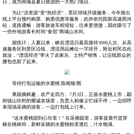
日，成为商城县夏日旅游的一大热门项目。
为让“凉资源”变“热经济”，景区持续升级服务，今年推出
线上平台预约购票、购票优惠等服务，此外依托阳新高速西河
站，道路通畅，游客旅途车程缩短，往来更便捷，因此吸引了
一些外地游客长时间“食宿”商城山水间。
据统计，入夏以来，峡谷漂流日最高接待3000人次。从高
速服务区到景区沿线，漂流用品摊位一字排开，附近村民在此
就业，“漂流经济”带火了农家乐、土特产销售，让沿线群众的
腰包也鼓了起来。
等待打包运输的水蜜桃 陈相臻/图
果园摘鲜趣，农产走四方。7月3日，正值水蜜桃上市，鄢
岗镇山坎村的耀诚农场里，负责人柏修义忙碌不停，一边招呼
来现场采摘的游客，一边打包线上订单。
“这水蜜桃甜到心坎里！” 在采摘园里，游客提着竹篮穿
梭在桃林间，新鲜采摘的水蜜桃粉里透红，汁水饱满。