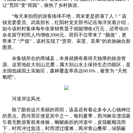
让“荒田”变“荷园”，催热了乡村旅游。
“每天来拍照的游客络绎不绝，周末更是挤满了人！” 该
镇党委委员、武装部长，红阳村党支部书记岳海洋笑着介绍，
如今该村村集体每年依靠销售莲子就能增收4万元，还带动20
余名留守村民人均增收2000元。荷田不仅带来了 “颜值”，更
带来了 “产值”，该村实现了“赏荷、采莲、卖果”的农旅融合新
图景。
余集镇所在的商城县，本身就拥有着得天独厚的旅游资
源。这里地处大别山北麓，属大别山水土保持生态功能区，是
全国低碳国土实验区，森林覆盖率高达60.6%，被誉为 “天然
氧吧”。
河道岸边风光
除了眼前这片美丽的荷田，该县还有着众多令人心驰神往
的景点。西河景区便是其中之一，每到夏季，西河峡谷漂流吸
引着无数游客前来体验，蜿蜒曲折的河道中，皮筏艇顺流而
下，时而冲过急流，时而漂过缓滩，两岸青山叠翠，绿荫蔽