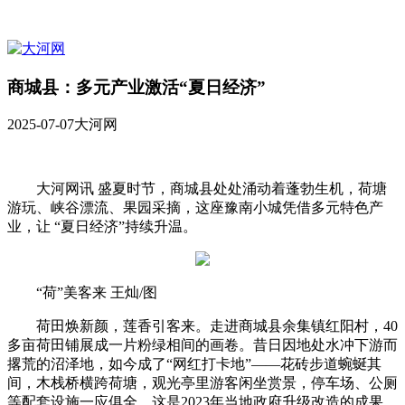
商城县：多元产业激活“夏日经济”
2025-07-07
大河网
大河网讯 盛夏时节，商城县处处涌动着蓬勃生机，荷塘
游玩、峡谷漂流、果园采摘，这座豫南小城凭借多元特色产
业，让 “夏日经济”持续升温。
“荷”美客来 王灿/图
荷田焕新颜，莲香引客来。走进商城县余集镇红阳村，40
多亩荷田铺展成一片粉绿相间的画卷。昔日因地处水冲下游而
撂荒的沼泽地，如今成了“网红打卡地”——花砖步道蜿蜒其
间，木栈桥横跨荷塘，观光亭里游客闲坐赏景，停车场、公厕
等配套设施一应俱全。这是2023年当地政府升级改造的成果，