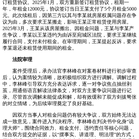
订租赁协议。2025年1月，双方重新签订租赁协议，租期一
年，年租金12000元，协议签订当日王某支付了5个月租金5000
元。此次续租后，因第三方以其与李某就房屋权属问题存在争
议为由，多次要求王某搬走，影响王某正常租赁使用房屋。
2025年3月，王某从该房屋搬出。因租金问题，王某与李某产
生争议，李某以王某违约为由诉至宛城区法院，要求王某继续
履行合同，支付未付租金。在审理期间，王某提起反诉，要求
李某退还未租赁使用期间的租金。
法院审理
案件受理后，承办法官李林峰在对案卷材料进行初步审查
后，认为案情较为清晰，故积极组织双方进行调解。调解过程
中，李林峰引导双方充分表达诉求，逐一对争议焦点抽丝剥
茧，用通俗语言解读法律条文，对双方主要争议问题进行记
录。尽管首次调解未能促成和解，却有效缓和了双方剑拔弩张
的对立情绪，为后续审理奠定了良好基础。
因双方当事人对租金问题仍有较大争议，双方始终无法达
成一致意见，案件进入判决程序。李林峰在判决书中化身“说
理大师”，围绕合同效力、租金支付、违约责任等核心问题，
结合双方提交的证据，以“摆事实、讲道理、明法理”的方式，