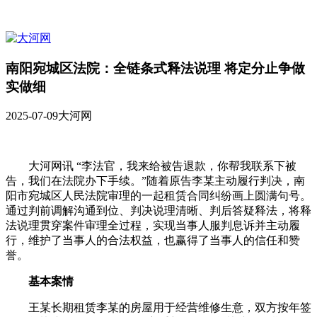
南阳宛城区法院：全链条式释法说理 将定分止争做
实做细
2025-07-09
大河网
大河网讯 “李法官，我来给被告退款，你帮我联系下被
告，我们在法院办下手续。”随着原告李某主动履行判决，南
阳市宛城区人民法院审理的一起租赁合同纠纷画上圆满句号。
通过判前调解沟通到位、判决说理清晰、判后答疑释法，将释
法说理贯穿案件审理全过程，实现当事人服判息诉并主动履
行，维护了当事人的合法权益，也赢得了当事人的信任和赞
誉。
基本案情
王某长期租赁李某的房屋用于经营维修生意，双方按年签