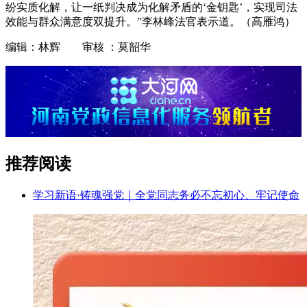
纷实质化解，让一纸判决成为化解矛盾的‘金钥匙’，实现司法
效能与群众满意度双提升。”李林峰法官表示道。（高雁鸿）
编辑：林辉 审核 ：莫韶华
推荐阅读
学习新语·铸魂强党｜全党同志务必不忘初心、牢记使命