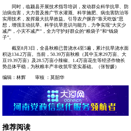
同时，临颍县开展技术指导培训，发动群众科学抗旱、防
治病虫害，大力普及推广节水灌溉、科学施肥、病虫害防治等
实用技术，发挥最大抗旱效益。引导农户摒弃“靠天吃饭”思
想，增强主动抗旱、科学抗旱意识与能力，力争实现“大灾少
减产，小灾不减产”，全力守护好群众的“粮袋子”和“钱袋
子”。
截至8月3日，全县秋粮已普浇水4至5遍，累计抗旱浇水面
积达134.2万亩。当前，50.39万亩秋粮（其中玉米29万亩、大
豆19.39万亩）及28.5万亩小辣椒、1.4万亩花生等经济作物长
势总体平稳，为秋粮丰产丰收筑牢坚实基础。（张智媛）
编辑：林辉 审核 ：莫韶华
推荐阅读