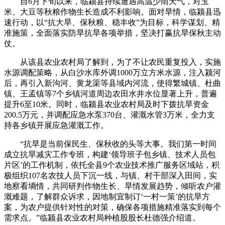
自6月下旬以来，临颍县持续遭遇高温少雨天气，对玉
米、大豆等秋粮作物生长造成不利影响。面对旱情，临颍县迅
速行动，以“抗大旱、保秋粮、稳丰收”为目标，科学谋划、精
准施策，全面落实防旱抗旱各项举措，坚决打赢抗旱保秋主动
仗。
从该县农业农村局了解到，为了不让农民重复投入，实施
水源调配策略，从白沙水库外调1000万立方米水源，注入颍河
后，再引入新沟河、黄龙渠等县域内河流，使得繁城镇、杜曲
镇、王孟镇等7个乡镇河道周边农田水井水位显著上升，普遍
提升6至10米。同时，临颍县农业农村局及时下拨抗旱资金
200.5万元，并调配应急水泵370台、灌溉水管3万米，全力支
持各乡镇开展应急灌溉工作。
“抗旱是当前保民生、保秋收的头等大事。我们第一时间
成立抗旱减灾工作专班，构建‘领导班子包乡镇、技术人员包
片区’的工作机制，依托全县9个农业技术推广服务区域站，积
极组织107名农技人员下沉一线，与镇、村干部深入田间，实
地察看墒情，共同研判作物生长、旱情发展趋势，倾听农户灌
溉难题，了解群众诉求，因地制宜制订‘一村一策’的抗旱方
案，为农户提供针对性的对策，确保各项措施精准落实到每个
需求点。”临颍县农业农村局种植股股长杜德强介绍道。