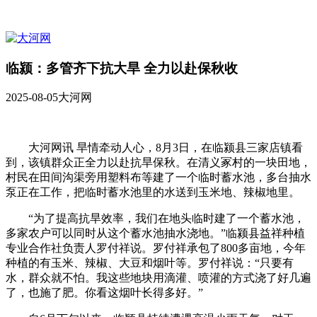
临颍：多管齐下抗大旱 全力以赴保秋收
2025-08-05
大河网
大河网讯 旱情牵动人心，8月3日，在临颍县三家店镇看
到，该镇群众正全力以赴抗旱保秋。在清义冢村的一块田地，
村民在田间沟渠旁用塑料布等建了一个临时蓄水池，多台抽水
泵正在工作，把临时蓄水池里的水送到玉米地、辣椒地里。
“为了提高抗旱效率，我们在地头临时建了一个蓄水池，
多家农户可以同时从这个蓄水池抽水浇地。”临颍县益祥种植
专业合作社负责人罗付祥说。罗付祥承包了800多亩地，今年
种植的有玉米、辣椒、大豆和烟叶等。罗付祥说：“只要有
水，群众就不怕。我这些地块用滴灌、喷灌的方式浇了好几遍
了，也施了肥。你看这烟叶长得多好。”