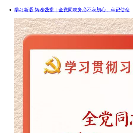
学习新语·铸魂强党｜全党同志务必不忘初心、牢记使命