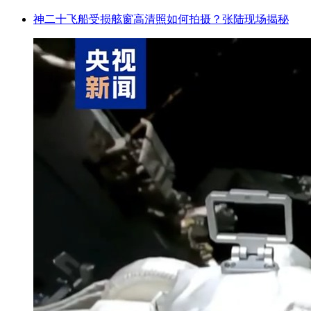
神二十飞船受损舷窗高清照如何拍摄？张陆现场揭秘