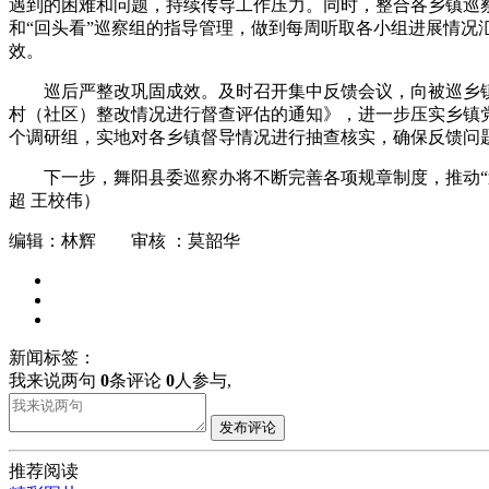
遇到的困难和问题，持续传导工作压力。同时，整合各乡镇巡
和“回头看”巡察组的指导管理，做到每周听取各小组进展情
效。
巡后严整改巩固成效。及时召开集中反馈会议，向被巡乡
村（社区）整改情况进行督查评估的通知》，进一步压实乡镇
个调研组，实地对各乡镇督导情况进行抽查核实，确保反馈问题
下一步，舞阳县委巡察办将不断完善各项规章制度，推动“
超 王校伟）
编辑：林辉 审核 ：莫韶华
新闻标签：
我来说两句
0
条评论
0
人参与,
发布评论
推荐阅读