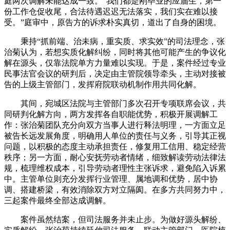
庭两次调解未能达成一致。“我们都是刚毕业的应届生，第一
份工作仓促收尾，合法待遇迟迟无法落实，我们实在难以接
受。”庭审中，原告方的诉求朴实真切，道出了自身的困境。
秉持“抓前端、治未病，重实质、求实效”的司法理念，张
治菊认为，若想实质化解纠纷，同时将其他可能产生的争议化
解在源头，仅靠法院单方力量难以实现。于是，案件经过专业
民事法官会议的研判后，决定由主管院领导牵头，主动对接被
告的上级主管部门，发挥府院联动机制作用共同化解。
其间，宛城区法院与主管部门多次召开专项联席会议，共
同研判化解方向，两方发挥各自职能优势，积极开展调解工
作：张治菊团队充分向双方当事人进行释法明理，一方面立足
被告长远发展角度，明确用人单位的责任与义务，引导其正视
问题，以积极的态度主动承担责任，修复用工信用、稳定经营
秩序；另一方面，耐心安抚劳动者情绪，细致解读劳动法律法
规，梳理维权成本，引导劳动者理性主张诉求，避免陷入诉累
中。主管单位则充分发挥行业管理、属地调和优势，居中协
调、搭建桥梁，有效消除双方对立隔阂。在多方共同努力中，
三起案件最终全部达成调解。
案件虽然结案，但司法服务并未止步。为做好源头解纷、