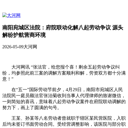
南阳宛城区法院：府院联动化解八起劳动争议 源头
解纷护航营商环境
2026-05-09
大河网
大河网讯 “张法官，给您报个喜！剩余五起劳动争议纠
纷，均参照此前三案的调解方案顺利和解，劳资双方都十分满
意！”
在“五一”国际劳动节前夕，4月29日，南阳市宛城区人民
法院民一庭员额法官张治菊收到当事人代理律师的致谢微信，
一则简短的喜讯，意味着八起劳动争议案件在府院联动调解的
努力下，画上了圆满的句号。
王某、孙某等八名劳动者曾就职于辖区某民营医院，入职
后均未签订书面劳动合同。受经营调整影响，该医院与部分职