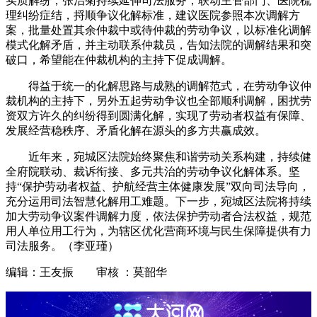
实质解纷，张治菊持续延伸司法服务，联动主管部门、医院梳
理纠纷症结，捋顺争议化解标准，建议医院参照本次调解方
案，批量处置其余仲裁中或待仲裁的劳动争议，以标准化调解
模式化解矛盾，并主动联系仲裁员，告知法院的调解结果和突
破口，希望能在仲裁机构的主持下促成调解。
得益于统一的化解思路与成熟的调解范式，在劳动争议仲
裁机构的主持下，另外五起劳动争议也全部顺利调解，困扰劳
资双方许久的纠纷得到圆满化解，实现了劳动者权益有保障、
发展经营稳秩序、矛盾化解在源头的多方共赢成效。
近年来，宛城区法院始终聚焦和谐劳动关系构建，持续健
全府院联动、裁诉衔接、多元共治的劳动争议化解体系。坚
持“保护劳动者权益、护航经营主体健康发展”双向司法导向，
充分运用司法智慧化解用工难题。下一步，宛城区法院将持续
加大劳动争议案件调解力度，依法保护劳动者合法权益，规范
用人单位用工行为，为辖区优化营商环境与民生保障提供有力
司法服务。（李亚瑾）
编辑：王友振 审核 ：莫韶华