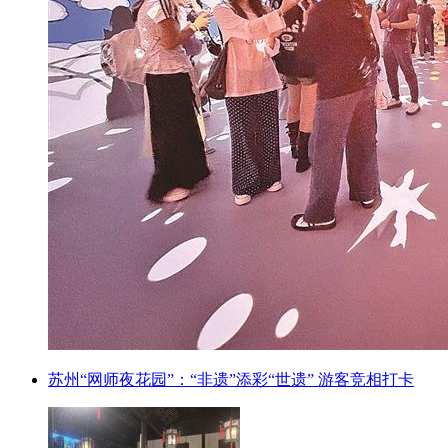
苏州“网师夜花园”：“非遗”添彩“世遗” 游客竞相打卡