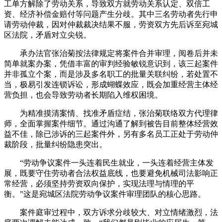
工单方解除了劳动关系，导致双方就劳动关系认定、双倍工
资、经济补偿金赔付等问题产生分歧。其中三名劳动者先行申
请劳动仲裁，因对仲裁裁决结果不服，劳资双方先后诉至宛城
区法院，矛盾对立尖锐。
承办法官张治菊按法律规定将案件合并审理，阅卷后并未
简单就案办案，凭借丰富的审判经验敏锐意识到，该三起案件
并非孤立个案，而是涉及多名职工的批量关联纠纷，若处置不
当，极易引发连锁诉讼，形成蝴蝶效应，既会加重经营主体经
营负担，也会导致劳动者长期陷入维权困境。
为精准摸清案情、找准矛盾症结，张治菊联络双方代理律
师，全面掌握案件细节。通过沟通了解到被告目前整体经营效
益不佳，除已涉诉的三起案件外，另有多名员工正处于劳动仲
裁阶段，批量纠纷隐患突出。
“劳动争议案件一头连着民生就业，一头连着经营主体发
展，既要守住劳动者合法权益底线，也要避免机械司法影响正
常经营，必须坚持劳资双向保护，实现法理与情理的平
衡。”这是宛城区法院劳动争议案件审理团队的核心思路。
案件庭审过程中，双方诉求分歧较大、对立情绪激烈，法