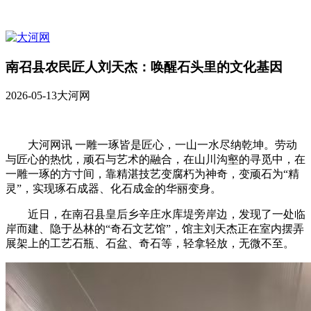
南召县农民匠人刘天杰：唤醒石头里的文化基因
2026-05-13
大河网
大河网讯 一雕一琢皆是匠心，一山一水尽纳乾坤。劳动
与匠心的热忱，顽石与艺术的融合，在山川沟壑的寻觅中，在
一雕一琢的方寸间，靠精湛技艺变腐朽为神奇，变顽石为“精
灵”，实现琢石成器、化石成金的华丽变身。
近日，在南召县皇后乡辛庄水库堤旁岸边，发现了一处临
岸而建、隐于丛林的“奇石文艺馆”，馆主刘天杰正在室内摆弄
展架上的工艺石瓶、石盆、奇石等，轻拿轻放，无微不至。