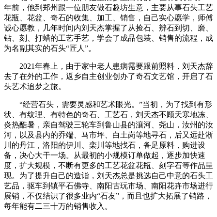
年前，他到郑州跟一位朋友做石趣坊生意，主要从事石头工艺
花瓶、花盆、奇石的收集、加工、销售，自己实心愿学，师傅
诚心愿教，几年时间内刘天杰掌握了从捡石、辨石到切、磨、
钻、刻、打蜡的工艺手艺，学会了成品包装、销售的流程，成
为名副其实的石头“匠人”。
2021年春上，由于家中老人患病需要跟前照料，刘天杰辞
去了在外的工作，返乡自主创业创办了奇石文艺馆，开启了石
头艺术追梦之旅。
“经营石头，需要灵感和艺术眼光。”当初，为了找到有形
状、有纹理、有特色的奇石、工艺石，刘天杰不顾天寒地冻、
炎热酷暑，亲自驾驶三轮车到鲁山县的瀼河、尧山，汝州的汝
河，以及县内的乔端、马市坪、白土岗等地寻石，后又远赴淅
川的丹江，洛阳的伊川、栾川等地找石，备足原料，购进设
备，决心大干一场。从最初的小规模订单做起，逐步加快速
度，扩大规模，不断有更多的工艺花盆花瓶、刻字石等作品呈
现。为了提升自己的造诣，刘天杰总是挑选自己中意的石头工
艺品，驱车到镇平石佛寺、南阳古玩市场、南阳花卉市场进行
展销，不仅结识了很多业内“石友”，而且也扩大拓展了销路，
每年能有二三十万的销售收入。