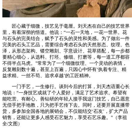
匠心藏于细微，技艺见于毫厘。刘天杰在自己的技艺世界
里，有着深彻的悟道。他说：“一石一天地，一花一世界。花
与石头的完美结合，赋予了石头的灵性和美感。为了做出一件
完美的石头工艺品，需要综合考虑石头的天然形态、纹理、色
泽，从形态架构、镂空雕刻、字意设计、花草搭配，每一步都
要精心细心，从选料、打坯、修细、打磨等，每一道工序都容
不得半点马虎。”常常为了一个细微纹理、一个灵动的表情，
反复雕刻数十遍，甚至上百遍，只因心中怀有‘执着专注、精
益求精、一丝不苟、追求卓越’的工匠精神。
一门手艺，一生修行。谈到今后的打算，刘天杰语重心长
地说：“一身技艺成就了个人爱好，满足了艺术追求。希望有
能吃苦、有耐心、善钻研的年轻人接手我这门技艺，自己愿意
无偿手把手地教，只为把手艺传下去。同时，还要开展直播带
货，多参加全国各地的展销会，不仅能结交‘石友’，扩大产品
销售，还能让更多人感受石艺魅力，享受石艺乐趣。”（李祖
全/文图）