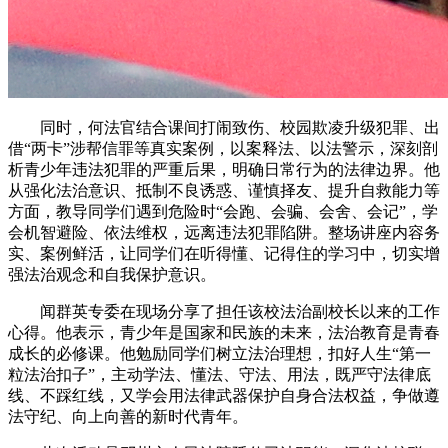
同时，何法官结合课间打闹致伤、校园欺凌升级犯罪、出
借“两卡”涉帮信罪等真实案例，以案释法、以法警示，深刻剖
析青少年违法犯罪的严重后果，明确日常行为的法律边界。他
从强化法治意识、抵制不良诱惑、谨慎择友、提升自救能力等
方面，教导同学们遇到危险时“会跑、会骗、会舍、会记”，学
会机智避险、依法维权，远离违法犯罪陷阱。整场讲座内容务
实、案例鲜活，让同学们在听得懂、记得住的学习中，切实增
强法治观念和自我保护意识。
闻群英专委在现场分享了担任该校法治副校长以来的工作
心得。他表示，青少年是国家和民族的未来，法治教育是青春
成长的必修课。他勉励同学们树立法治理想，扣好人生“第一
粒法治扣子”，主动学法、懂法、守法、用法，既严守法律底
线、不踩红线，又学会用法律武器保护自身合法权益，争做遵
法守纪、向上向善的新时代青年。