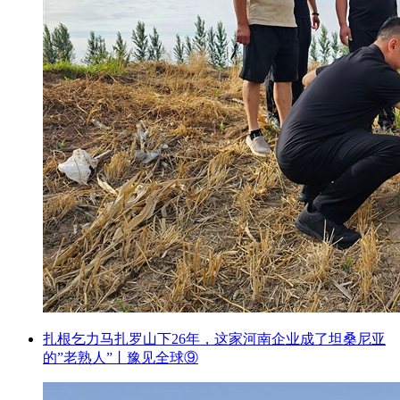
扎根乞力马扎罗山下26年，这家河南企业成了坦桑尼亚
的”老熟人”丨豫见全球⑨