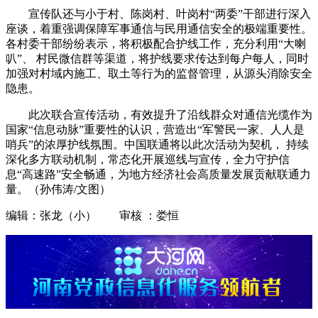
宣传队还与小于村、陈岗村、叶岗村“两委”干部进行深入
座谈，着重强调保障军事通信与民用通信安全的极端重要性。
各村委干部纷纷表示，将积极配合护线工作，充分利用“大喇
叭”、 村民微信群等渠道，将护线要求传达到每户每人，同时
加强对村域内施工、取土等行为的监督管理，从源头消除安全
隐患。
此次联合宣传活动，有效提升了沿线群众对通信光缆作为
国家“信息动脉”重要性的认识，营造出“军警民一家、人人是
哨兵”的浓厚护线氛围。中国联通将以此次活动为契机， 持续
深化多方联动机制，常态化开展巡线与宣传，全力守护信
息“高速路”安全畅通，为地方经济社会高质量发展贡献联通力
量。（孙伟涛/文图）
编辑：张龙（小） 审核 ：娄恒