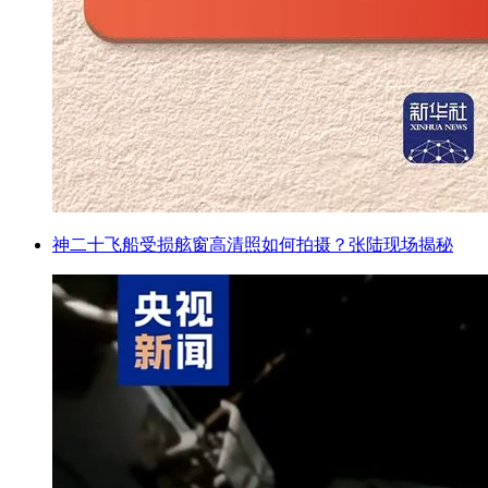
神二十飞船受损舷窗高清照如何拍摄？张陆现场揭秘