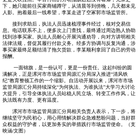
下，她只能前往买家商铺蹲守，从清晨等到傍晚，几天都未见
人影。抱着最后一线希望，李某走进了空冢郭市场监管所。
接到求助后，执法人员迅速梳理事件经过，核对交易信
息。电话联系不上，便多次上门查找，最终通过周边熟人协助
找到涉事买家。执法人员耐心开展沟通劝导，向对方讲明相关
法律法规，督促其履行付款义务。经多方协调与反复沟通，涉
事买家最终足额结清了拖欠货款，李某顺利拿回了自己的劳动
报酬。
一面锦旗，是一份认可，更是一份责任。这起纠纷的圆
满解决，正是漯河市市场监管局源汇分局深入推进“清风铁
纪”教育整顿工作的一个缩影。自活动开展以来，漯河市市场
监管局源汇分局持续深化“为何执法、为谁执法”大学习大讨论
大提升，引导全体执法人员站稳人民立场、转变工作作风，让
执法既有力度、更有温度。
漯河市市场监管局源汇分局相关负责人表示，下一步，将
继续坚守为民初心，用心用情解决群众急难愁盼问题，当好群
众权益的守护者，以更加务实的举措践行市场监管使命。（支
映涵/文图）