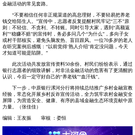
金融活动的常见套路。
“不要相信任何非正规渠道的高息理财，不要轻易把养老
钱交给陌生人。”宣传中，志愿者反复提醒村民牢记“三不”原
则：不轻信、不贪利、不转账。同时引导大家，遇到“高额返
利”“稳赚不赔”的宣传时，务必多问几个“为什么”，多向子女
或村干部核实，避免头脑发热、盲目跟风。一位70多岁的老人
在听完案例后感慨：“以前觉得‘熟人介绍’肯定没问题，今天
才知道可能是陷阱。”
此次活动共发放宣传资料50余份。村民们纷纷表示，通过
银行志愿者的细致讲解，对非法金融活动的危害有了更清醒的
认识，今后一定守好自己的“养老钱”“血汗钱”。
下一步，中原银行漯河分行将持续总结推广乡村金融宣教
经验，常态化开展乡村反诈宣传活动，全力筑牢农村金融安全
屏障，为营造安全、健康、有序的县域金融生态环境贡献中原
力量。（张佳佳）
编辑：王友振 审核 ：娄恒