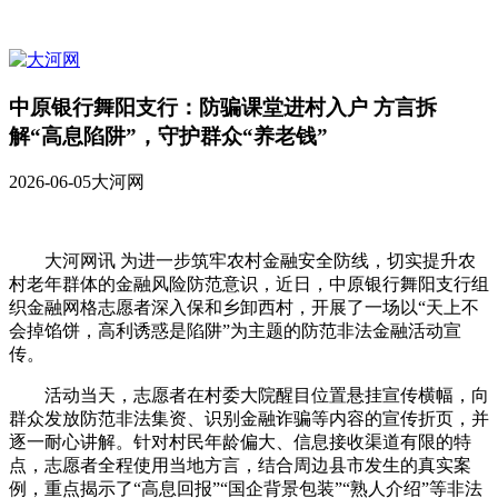
中原银行舞阳支行：防骗课堂进村入户 方言拆
解“高息陷阱”，守护群众“养老钱”
2026-06-05
大河网
大河网讯 为进一步筑牢农村金融安全防线，切实提升农
村老年群体的金融风险防范意识，近日，中原银行舞阳支行组
织金融网格志愿者深入保和乡卸西村，开展了一场以“天上不
会掉馅饼，高利诱惑是陷阱”为主题的防范非法金融活动宣
传。
活动当天，志愿者在村委大院醒目位置悬挂宣传横幅，向
群众发放防范非法集资、识别金融诈骗等内容的宣传折页，并
逐一耐心讲解。针对村民年龄偏大、信息接收渠道有限的特
点，志愿者全程使用当地方言，结合周边县市发生的真实案
例，重点揭示了“高息回报”“国企背景包装”“熟人介绍”等非法