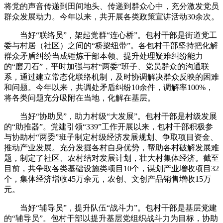
将党的声音传递到田间地头、传递到群众心中，充分激发党员
群众发展动力。今年以来，共开展各类政策宣讲活动30余次。
当好“联络员”，架起党群“连心桥”。包村干部是街道党工
委与村居（社区）之间的“桥梁纽带”。各包村干部坚持把化解
群众矛盾纠纷当成锤炼干部本领、提升处理疑难纠纷能力
的“磨刀石”，平时加强与村“两委”班子、党员群众的沟通联
系，通过建立常态化联络机制，及时协调解决群众反映的困难
和问题。今年以来，共调处矛盾纠纷10余件，调解率100%，
将各类问题充分吸附在当地，化解在基层。
当好“协助员”，助力村级“大发展”。包村干部是村级发展
的“助推器”。党建引领“339”工作开展以来，包村干部积极参
与协助村“两委”班子制定村级经济发展规划、争取项目资金、
推动产业发展。充分发掘各村自身优势，帮助各村破解发展难
题，制定了社区、农村结对发展计划，壮大村集体经济。截至
目前，共争取各类基础设施类项目10个，谋划产业增收项目32
个，集体经济增收45万余元，农创、文创产品销售增收15万
元。
当好“辅导员”，提升队伍“战斗力”。包村干部是基层党建
的“辅导员”。包村干部以提升基层党组织战斗力为目标，协助